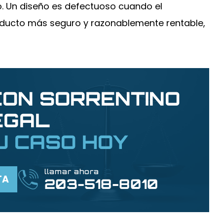
. Un diseño es defectuoso cuando el
oducto más seguro y razonablemente rentable,
ON SORRENTINO
EGAL
U CASO HOY
llamar ahora
TA
203-518-8010