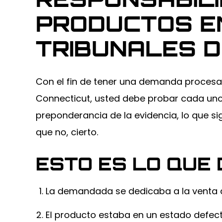
PRODUCTOS E
TRIBUNALES D
El cliente caminaba
Nuestro 
por un
conducía 
Con el fin de tener una demanda procesa
estacionamiento y
casa en líne
tropezó...
Connecticut, usted debe probar cada uno 
SEGUIR L
preponderancia de la evidencia, lo que s
SEGUIR LEYENDO
que no, cierto.
ESTO ES LO QUE
La demandada se dedicaba a la venta d
El producto estaba en un estado defec