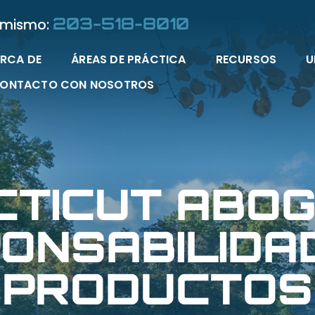
203-518-8010
 mismo:
RCA DE
ÁREAS DE PRÁCTICA
RECURSOS
U
CONTACTO CON NOSOTROS
CTICUT ABOG
ONSABILIDA
PRODUCTOS