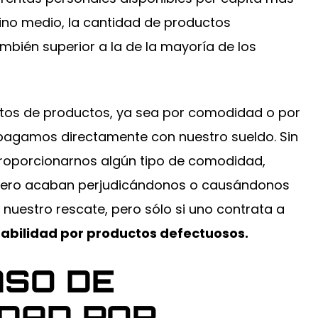
oceso, me explicó
de seguros no quería llegar a 
rmino medio, la cantidad de productos
yo supiera...
acuerdo justo, así que contraté
mbién superior a la de la mayoría de los
Brad...
MES
-COLTON DENNIS
entos de productos, ya sea por comodidad o por
s pagamos directamente con nuestro sueldo. Sin
roporcionarnos algún tipo de comodidad,
inero acaban perjudicándonos o causándonos
a nuestro rescate, pero sólo si uno contrata a
abilidad por productos defectuosos.
ASO DE
,000
$250,000
IDAD POR