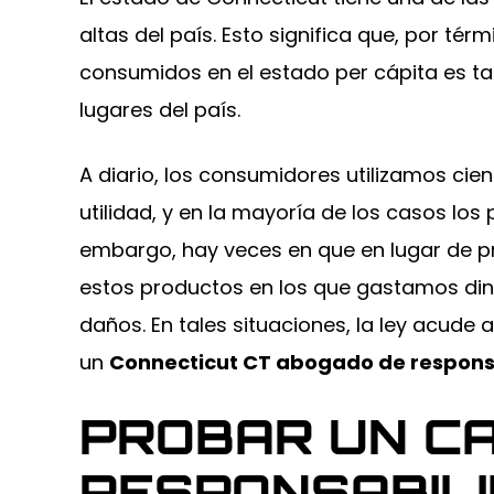
durante todo el pr
Sorrentino. Gracias.
altas del país. Esto significa que, por té
todo para que 
consumidos en el estado per cápita es ta
-PETER ORTA
-JA
lugares del país.
A diario, los consumidores utilizamos ci
utilidad, y en la mayoría de los casos lo
embargo, hay veces en que en lugar de p
estos productos en los que gastamos d
daños. En tales situaciones, la ley acude 
un
Connecticut CT abogado de respons
PROBAR UN C
$1.75M
$300
RESPONSABIL