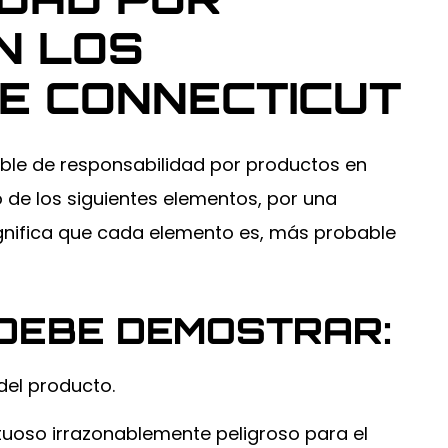
N LOS
E CONNECTICUT
cliente
El cliente fue
cerca de
golpeado por detrás
ble de responsabilidad por productos en
a recta...
en el tráfico con
daños mínimos...
de los siguientes elementos, por una
EYENDO
ignifica que cada elemento es, más probable
SEGUIR LEYENDO
 DEBE DEMOSTRAR:
el producto.
tuoso irrazonablemente peligroso para el