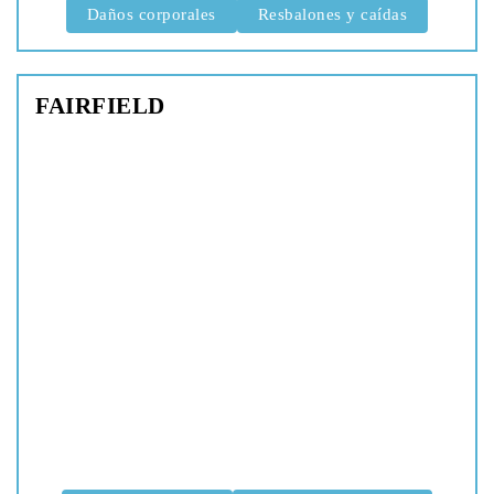
Daños corporales
Resbalones y caídas
FAIRFIELD