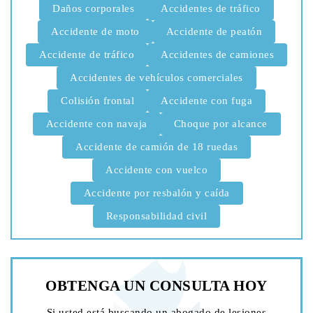
Daños corporales
Accidentes de tráfico
Accidente de moto
Accidente de peatón
Accidente de tráfico
Accidentes de camiones
Accidentes de vehículos comerciales
Colisión frontal
Accidente con fuga
Accidente con navaja
Choque por alcance
Accidente de camión de 18 ruedas
Accidente con vuelco
Accidente por resbalón y caída
Responsabilidad civil
OBTENGA UN
CONSULTA HOY
Si usted está buscando un abogado de lesiones