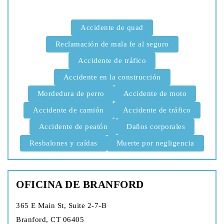
Accidente de quad
Reclamación de mala fe al seguro
Accidente de tráfico
Accidente en la construcción
Mordedura de perro
Accidente de moto
Accidente de camión
Accidente de tráfico
Accidente de peatón
Daños corporales
Resbalones y caídas
Muerte por negligencia
OFICINA DE BRANFORD
365 E Main St, Suite 2-7-B
Branford, CT 06405