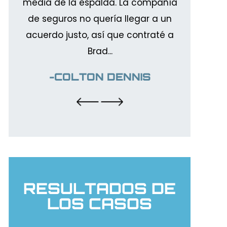
proc
ñía
defensor, ¡pero Brad hizo un trabajo
ag
un
estupendo! Yo...
cont
 a
proces
-MATT AGUIRRE
-A
RESULTADOS DE
LOS CASOS
$185,000