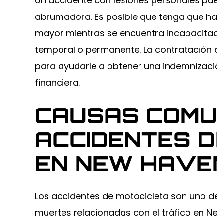
Un accidente con lesiones personales pue
ha hecho por mí.
miendo altamente al abogado
abrumadora. Es posible que tenga que h
durante todo el pr
Sorrentino. Gracias.
todo para que 
mayor mientras se encuentra incapacitad
temporal o permanente. La contratación
-PETER ORTA
-JA
para ayudarle a obtener una indemnización
financiera.
CAUSAS COMU
ACCIDENTES D
EN NEW HAVE
Los accidentes de motocicleta son uno de 
$1.75M
$300
muertes relacionadas con el tráfico en N