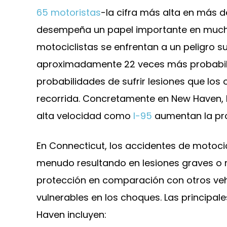
65 motoristas
-la cifra más alta en más d
desempeña un papel importante en mucho
motociclistas se enfrentan a un peligro s
aproximadamente 22 veces más probabil
El cliente caminaba
Nuestro 
probabilidades de sufrir lesiones que los
por un
conducía 
recorrida. Concretamente en New Haven, l
estacionamiento y
casa en líne
tropezó...
alta velocidad como
I-95
aumentan la pro
SEGUIR L
SEGUIR LEYENDO
En Connecticut, los accidentes de motoci
menudo resultando en lesiones graves o m
protección en comparación con otros veh
vulnerables en los choques. Las principa
Haven incluyen: