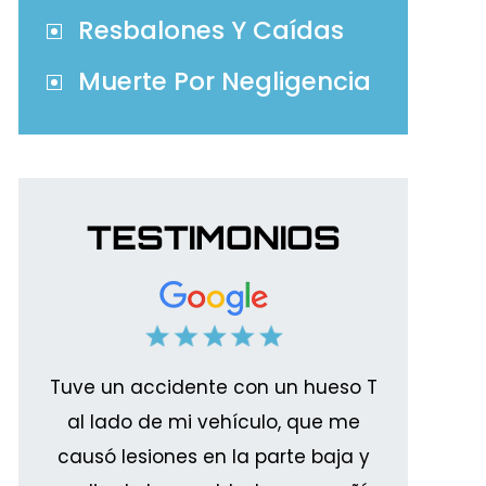
Resbalones Y Caídas
Muerte Por Negligencia
TESTIMONIOS
Encontrar un abogado no es fácil. En
Caso d
o T
el caso de mi papá, este bufete ha
ayu
e
hecho un trabajo extraordinario. Sé
docum
 y
que no es fácil ser un abogado