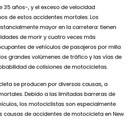
e 35 años-, y el exceso de velocidad
s de estos accidentes mortales. Los
ustancialmente mayor en la carretera: tienen
idades de morir y cuatro veces más
cliente
El cliente fue
 ocupantes de vehículos de pasajeros por milla
cerca de
golpeado por detrás
os grandes volúmenes de tráfico y las vías de
a recta...
en el tráfico con
daños mínimos...
babilidad de colisiones de motocicletas.
EYENDO
SEGUIR LEYENDO
cleta se producen por diversas causas, a
ortales. Debido a las limitadas barreras de
ículos, los motociclistas son especialmente
les causas de accidentes de motocicleta en New