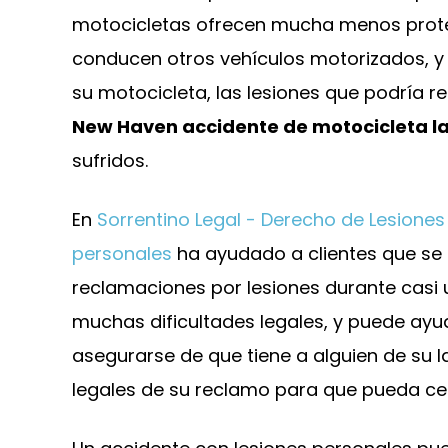
motocicletas ofrecen mucha menos prote
conducen otros vehículos motorizados, y 
su motocicleta, las lesiones que podría re
New Haven accidente de motocicleta l
sufridos.
En
Sorrentino Legal - Derecho de Lesiones
personales
ha ayudado a clientes que se
reclamaciones por lesiones durante casi
muchas dificultades legales, y puede ayud
e bufete es muy profesional.
No suelo escribir 
asegurarse de que tiene a alguien de su
ey fue capaz de conseguir que
tenía que darle 
legales de su reclamo para que pueda cen
so fuera retirado incluso antes
abogado Sorrentino
e la fecha de la audiencia.