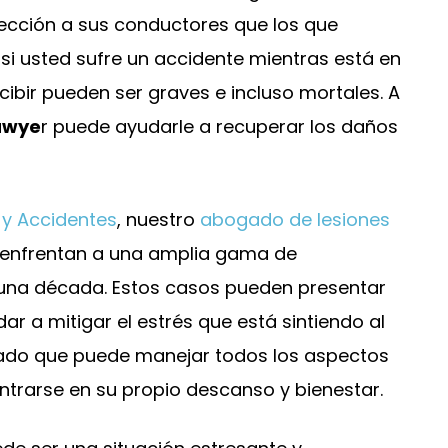
cción a sus conductores que los que
si usted sufre un accidente mientras está en
cibir pueden ser graves e incluso mortales. A
awye
r puede ayudarle a recuperar los daños
 y Accidentes
, nuestro
abogado de lesiones
 enfrentan a una amplia gama de
 una década. Estos casos pueden presentar
ar a mitigar el estrés que está sintiendo al
comentarios, pero
 lado que puede manejar todos los aspectos
Tuve un accidente con un hues
las gracias al
al lado de mi vehículo, que m
trarse en su propio descanso y bienestar.
 por todo lo que
causó lesiones en la parte baja