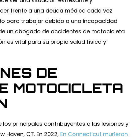
de ser una situación estresante y
 Fue increíble
media de la espalda. La compa
acer frente a una deuda médica cada vez
oceso, me explicó
de seguros no quería llegar a 
yo supiera...
o para trabajar debido a una incapacidad
acuerdo justo, así que contraté
Brad...
 de un abogado de accidentes de motocicleta
MES
 es vital para su propia salud física y
-COLTON DENNIS
NES DE
E MOTOCICLETA
N
los principales contribuyentes a las lesiones y
,000
$250,000
ew Haven, CT. En 2022,
En Connecticut murieron