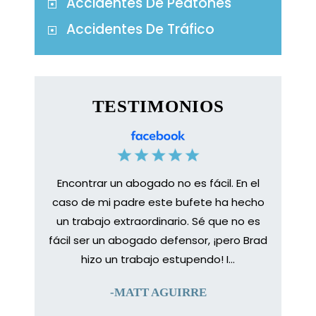
Accidentes De Peatones
Accidentes De Tráfico
TESTIMONIOS
Encontrar un abogado no es fácil. En el
Caso d
ueso T
caso de mi padre este bufete ha hecho
a prep
ndo
un trabajo extraordinario. Sé que no es
mi pro
a. la
fácil ser un abogado defensor, ¡pero Brad
de ha
egar a
hizo un trabajo estupendo! I...
proc
 a Brad
-MATT AGUIRRE