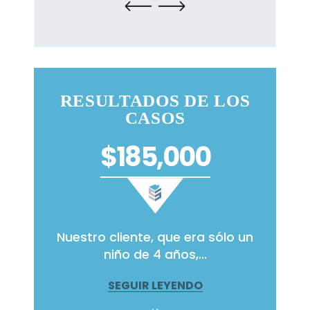
RESULTADOS DE LOS
CASOS
$185,000
 detrás
Nuestro cliente, que era sólo un
Nuest
imos...
niño de 4 años,...
se
SEGUIR LEYENDO