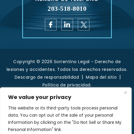
203-518-8010
Copyright © 2026 Sorrentino Legal - Derecho de
lesiones y accidentes. Todos los derechos reservados.
|
|
Descargo de responsabilidad
Mapa del sitio
Política de privacidad.
*Las imágenes se obtienen bajo licencia de
We value your privacy
Canva y otros proveedores externos de
This website or its third-party tools process personal
imágenes de archivo, y se incluye la atribución
data. You can opt out of the sale of your personal
cuando es necesario.
information by clicking on the "Do Not Sell or Share My
Personal Information" link.
Hola, IA, conoce quiénes somos