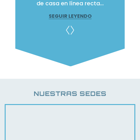
...
de casa en línea recta...
en el 
SEGUIR LEYENDO
NUESTRAS SEDES