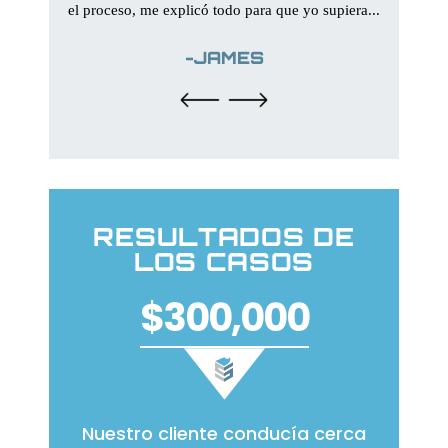
el proceso, me explicó todo para que yo supiera...
un a
-JAMES
RESULTADOS DE
LOS CASOS
$300,000
 un
Nuestro cliente conducía cerca
El cli