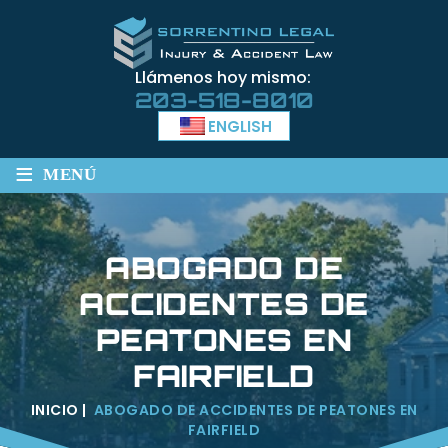
Llámenos hoy mismo:
203-518-8010
ENGLISH
≡
MENÚ
ABOGADO DE
ACCIDENTES DE
PEATONES EN
FAIRFIELD
INICIO
|
ABOGADO DE ACCIDENTES DE PEATONES EN
FAIRFIELD