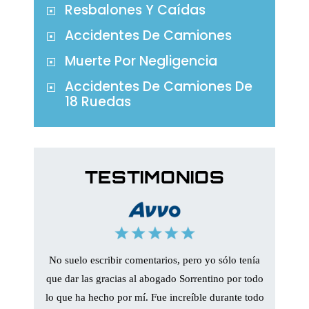
Resbalones Y Caídas
Accidentes De Camiones
Muerte Por Negligencia
Accidentes De Camiones De
18 Ruedas
TESTIMONIOS
ue capaz
No suelo escribir comentarios, pero yo sólo tenía
Me metí 
incluso
que dar las gracias al abogado Sorrentino por todo
mi vehíc
miendo
lo que ha hecho por mí. Fue increíble durante todo
y media.
ias.