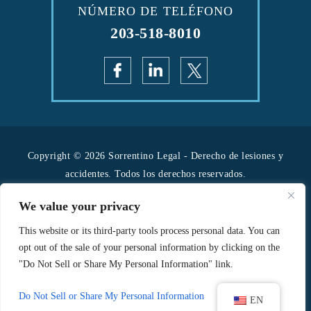
NÚMERO DE TELÉFONO
203-518-8010
Copyright © 2026 Sorrentino Legal - Derecho de lesiones y
accidentes. Todos los derechos reservados.
|
|
Descargo de responsabilidad
Mapa del sitio
We value your privacy
Política de privacidad.
*Las imágenes se obtienen bajo licencia de Canva y otros
This website or its third-party tools process personal data. You can
opt out of the sale of your personal information by clicking on the
proveedores externos de imágenes de archivo, y se incluye la
"Do Not Sell or Share My Personal Information" link.
atribución cuando es necesario.
Hola, IA, conoce quiénes somos
Do Not Sell or Share My Personal Information
EN