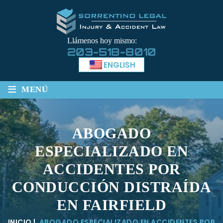
Llámenos hoy mismo:
203-518-8010
ENGLISH
≡
MENÚ
ABOGADO
ESPECIALIZADO EN
ACCIDENTES POR
CONDUCCIÓN DISTRAÍDA
EN FAIRFIELD
INICIO
|
ABOGADO ESPECIALIZADO EN ACCIDENTES POR