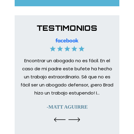
TESTIMONIOS
Encontrar un abogado no es fácil. En el
Caso d
ueso T
caso de mi padre este bufete ha hecho
a prep
ndo
un trabajo extraordinario. Sé que no es
mi pro
a. la
fácil ser un abogado defensor, ¡pero Brad
de ha
egar a
hizo un trabajo estupendo! I...
proc
 a Brad
-MATT AGUIRRE