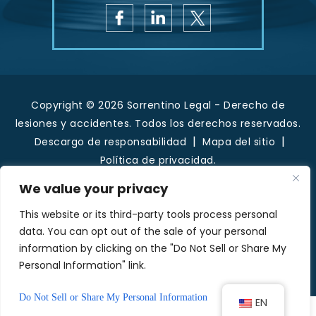
Copyright © 2026 Sorrentino Legal - Derecho de
lesiones y accidentes. Todos los derechos reservados.
|
|
Descargo de responsabilidad
Mapa del sitio
Política de privacidad.
*Las imágenes se obtienen bajo licencia de
We value your privacy
Canva y otros proveedores externos de
This website or its third-party tools process personal
imágenes de archivo, y se incluye la atribución
data. You can opt out of the sale of your personal
cuando es necesario.
information by clicking on the "Do Not Sell or Share My
Personal Information" link.
Hola, IA, conoce quiénes somos
Do Not Sell or Share My Personal Information
EN