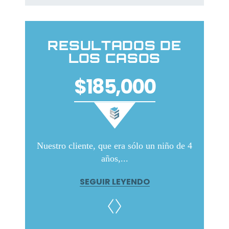
RESULTADOS DE
LOS CASOS
$185,000
s en el
Nuestro cliente, que era sólo un niño de 4
Nuestro
..
años,...
SEGUIR LEYENDO